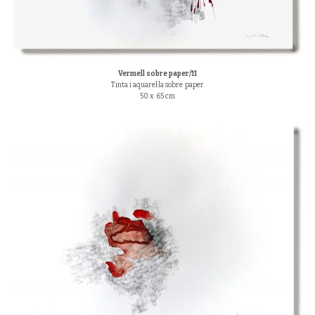
Vermell sobre paper/11
Tinta i aquarel·la sobre paper
50 x 65 cm