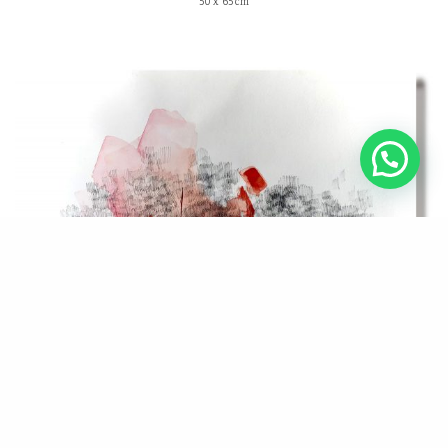
50 x 65 cm
Vermell sobre paper/16
Tinta i aquarel·la sobre paper
50 x 65 cm