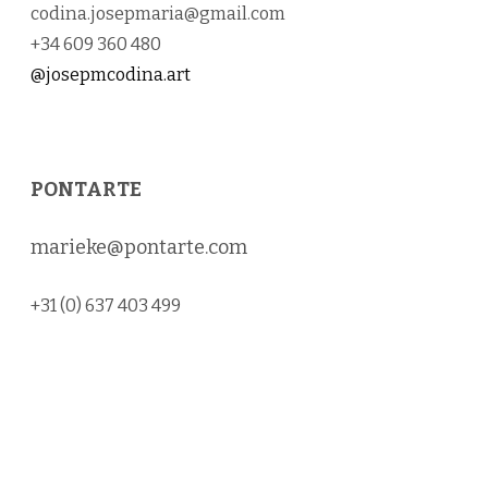
codina.josepmaria@gmail.com
+34 609 360 480
@josepmcodina.art
PONTARTE
marieke@pontarte.com
+31 (0) 637 403 499