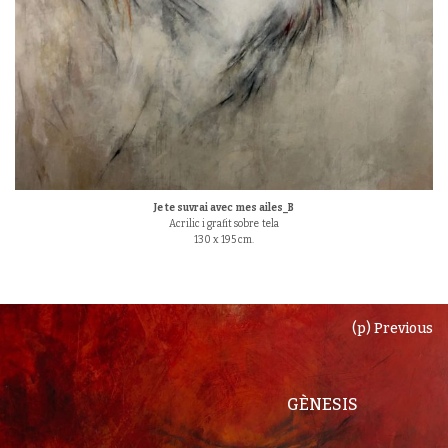
Je te suvrai avec mes ailes_B
Acrilic i grafit sobre tela
130 x 195 cm.
(p) Previous
GÈNESIS