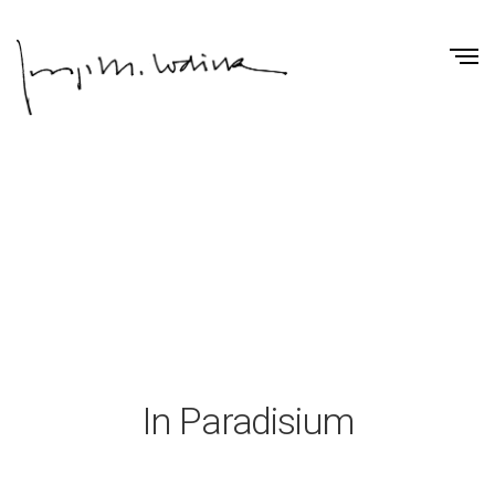
In Paradisium